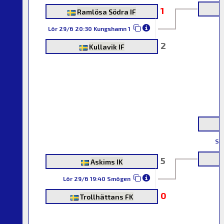
1
Ramlösa Södra IF
Lör 29/6 20:30 Kungshamn 1
2
Kullavik IF
Sö
5
Askims IK
Lör 29/6 19:40 Smögen
0
Trollhättans FK