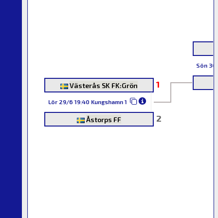
Sön 30
1
Västerås SK FK:Grön
Lör 29/6 19:40 Kungshamn 1
2
Åstorps FF