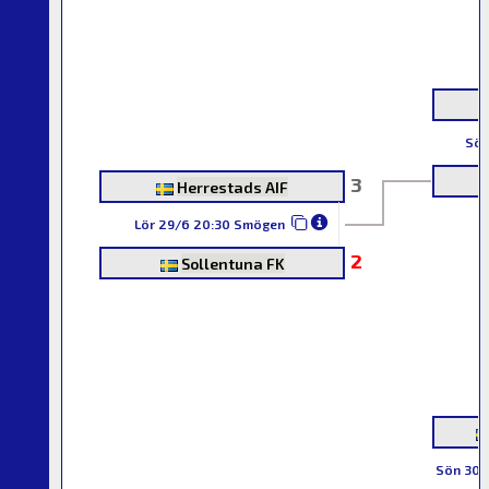
Sön
3
Herrestads AIF
Lör 29/6 20:30 Smögen
2
Sollentuna FK
Sön 30/