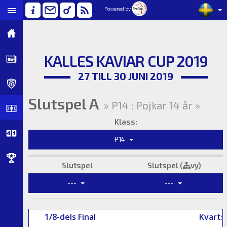
Powered by
KALLES KAVIAR CUP 2019
27 TILL 30 JUNI 2019
Slutspel A
» P14 : Pojkar 14 år »
Klass:
P14
Slutspel
Slutspel (
vy)
---
---
1/8-dels Final
Kvartsf