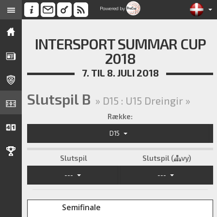
Powered by
INTERSPORT SUMMAR CUP
2018
7. TIL 8. JULI 2018
Slutspil B
» D15 : U15 Dreingir »
Række:
D15
Slutspil
Slutspil (
vy)
---
---
Semifinale