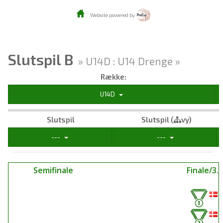
Website powered by
Slutspil B
» U14D : U14 Drenge »
Række:
U14D
Slutspil
Slutspil (
vy)
---
---
Semifinale
Finale/3. 
H
G