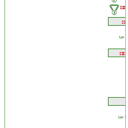
A
Lør 3
G
Lør 3