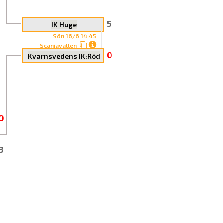
5
IK Huge
Sön 16/6 14:45
Scaniavallen
0
Kvarnsvedens IK:Röd
0
3