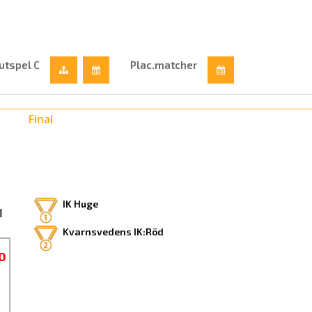
utspel C
Plac.matcher
Final
IK Huge
1
Kvarnsvedens IK:Röd
0