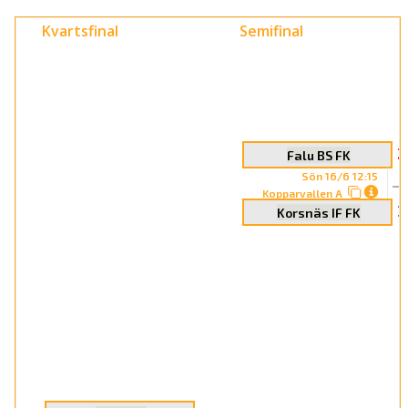
Kvartsfinal
Semifinal
2
Falu BS FK
Sön 16/6 12:15
Kopparvallen A
3
Korsnäs IF FK