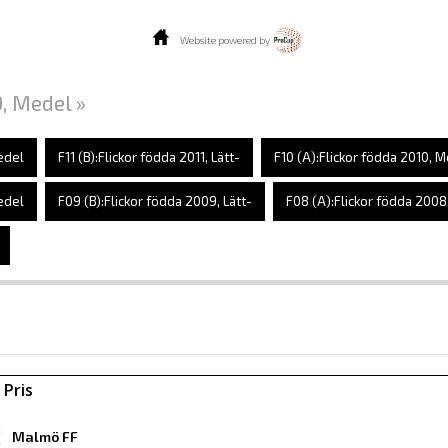
Website powered by
9, Medel »
Medel
F11 (B):Flickor födda 2011, Lätt-
F10 (A):Flickor födda 2010, 
edel
F09 (B):Flickor födda 2009, Lätt-
F08 (A):Flickor födda 200
 Pris
Malmö FF