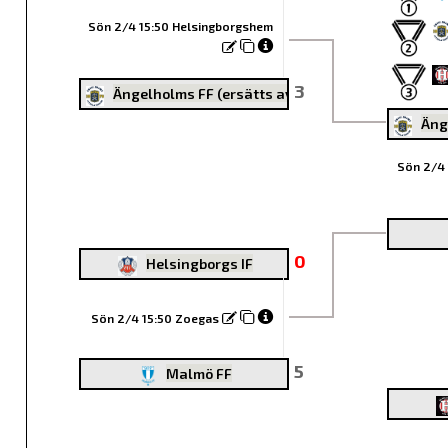
Sön 2/4 15:50 Helsingborgshem
3
Ängelholms FF (ersätts av Gif Nike)
Äng
Sön 2/4 
0
Helsingborgs IF
Sön 2/4 15:50 Zoegas
5
Malmö FF