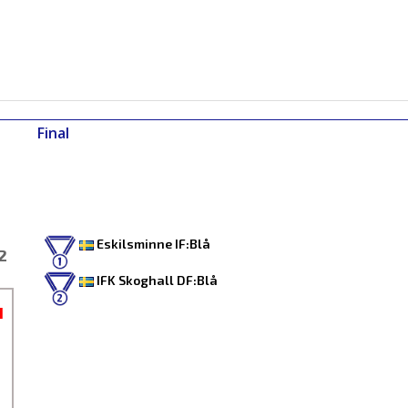
Final
Eskilsminne IF:Blå
2
IFK Skoghall DF:Blå
1