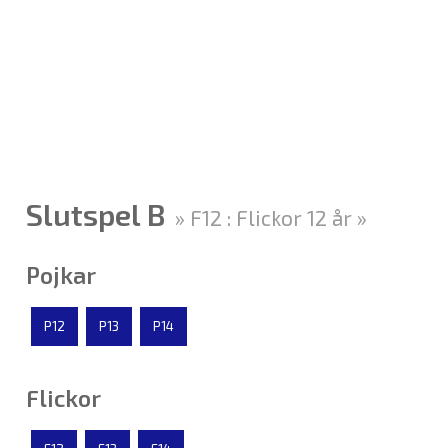
Slutspel B
» F12 : Flickor 12 år »
Pojkar
P12
P13
P14
Flickor