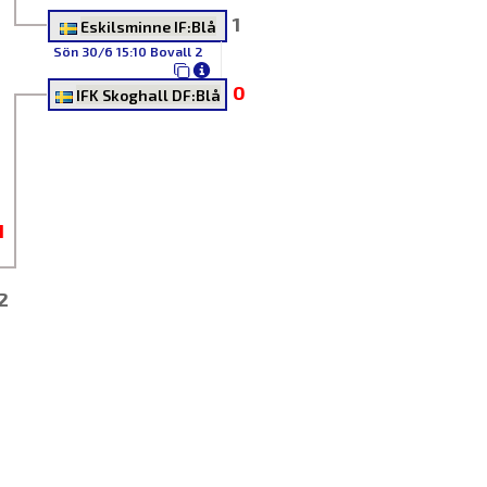
1
Eskilsminne IF:Blå
Sön 30/6 15:10 Bovall 2
0
IFK Skoghall DF:Blå
1
ers
2