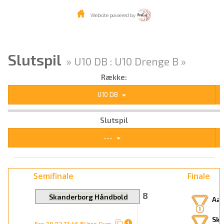
Website powered by
Slutspil
» U10 DB : U10 Drenge B »
Række:
U10 DB
Slutspil
---
Semifinale
Finale
8
Skanderborg Håndbold
Aab
Ska
Fre 29/12 17:45 Bj.bro Gym.