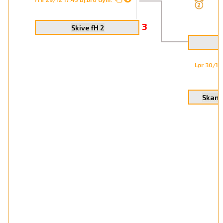
3
Skive fH 2
Lør 30/12
Skand