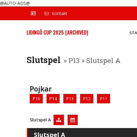
@AUTO-ADS@
Kontakt
LIDINGÖ CUP 2025 [ARCHIVED]
ST
Slutspel
» P13 » Slutspel A
Pojkar
P16
P14
P13
P12
P11
Slutspel A
Slutspel A