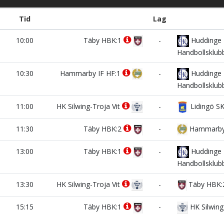
Tid
Lag
10:00
Täby HBK:1
-
Huddinge
Handbollsklub
10:30
Hammarby IF HF:1
-
Huddinge
Handbollsklubb
11:00
HK Silwing-Troja Vit
-
Lidingö S
11:30
Täby HBK:2
-
Hammarby 
13:00
Täby HBK:1
-
Huddinge
Handbollsklubb
13:30
HK Silwing-Troja Vit
-
Täby HBK
15:15
Täby HBK:1
-
HK Silwing