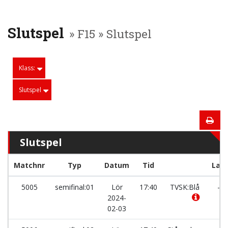
Slutspel
» F15 » Slutspel
Klass:
Slutspel
Slutspel
Matchnr
Typ
Datum
Tid
Lag
5005
semifinal:01
Lör
17:40
TVSK:Blå
-
2024-
02-03