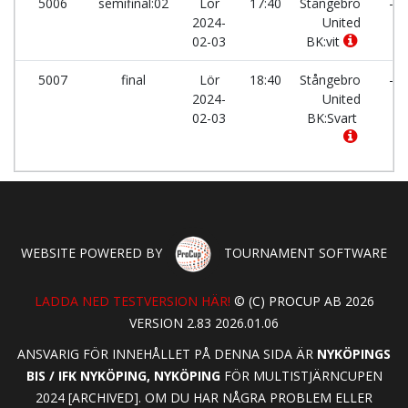
5006
semifinal:02
Lör
17:40
Stångebro
-
2024-
United
02-03
BK:vit
5007
final
Lör
18:40
Stångebro
-
2024-
United
02-03
BK:Svart
WEBSITE POWERED BY
TOURNAMENT SOFTWARE
LADDA NED TESTVERSION HÄR!
© (C) PROCUP AB 2026
VERSION 2.83 2026.01.06
ANSVARIG FÖR INNEHÅLLET PÅ DENNA SIDA ÄR
NYKÖPINGS
BIS / IFK NYKÖPING, NYKÖPING
FÖR MULTISTJÄRNCUPEN
2024 [ARCHIVED]. OM DU HAR NÅGRA PROBLEM ELLER