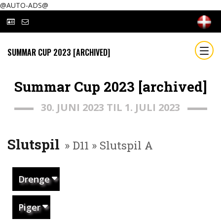
@AUTO-ADS@
SUMMAR CUP 2023 [ARCHIVED]
Summar Cup 2023 [archived]
30. JUNI 2023 TIL 1. JULI 2023
Slutspil
» D11 » Slutspil A
Drenge
Piger