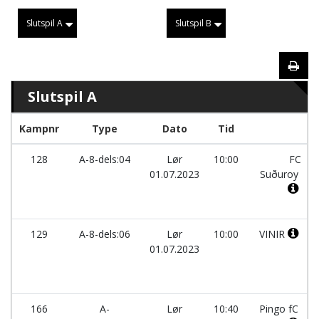
Slutspil A
Slutspil B
Slutspil A
Kampnr
Type
Dato
Tid
128
A-8-dels:04
Lør
10:00
FC
01.07.2023
Suðuroy
129
A-8-dels:06
Lør
10:00
VINIR
01.07.2023
166
A-
Lør
10:40
Pingo fC