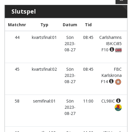
Slutspel
Matchnr
Typ
Datum
Tid
L
44
kvartsfinal:01
Sön
08:45
Carlshamns
2023-
IBK:Ci85
08-27
F10
45
kvartsfinal:02
Sön
08:45
FBC
2023-
Karlskrona
08-27
F14
58
semifinal:01
Sön
11:00
CL98IC
2023-
08-27