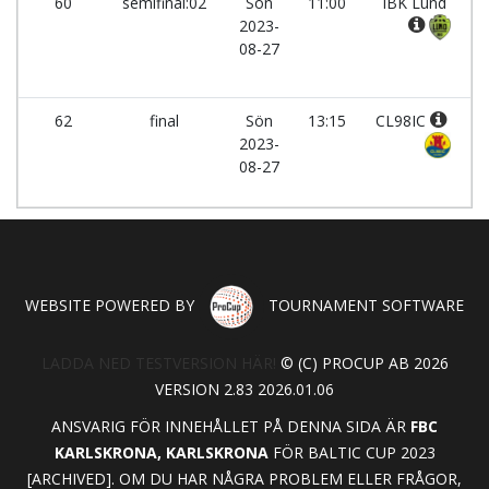
60
semifinal:02
Sön
11:00
IBK Lund
2023-
08-27
62
final
Sön
13:15
CL98IC
2023-
08-27
WEBSITE POWERED BY
TOURNAMENT SOFTWARE
LADDA NED TESTVERSION HÄR!
© (C) PROCUP AB 2026
VERSION 2.83 2026.01.06
ANSVARIG FÖR INNEHÅLLET PÅ DENNA SIDA ÄR
FBC
KARLSKRONA, KARLSKRONA
FÖR BALTIC CUP 2023
[ARCHIVED]. OM DU HAR NÅGRA PROBLEM ELLER FRÅGOR,