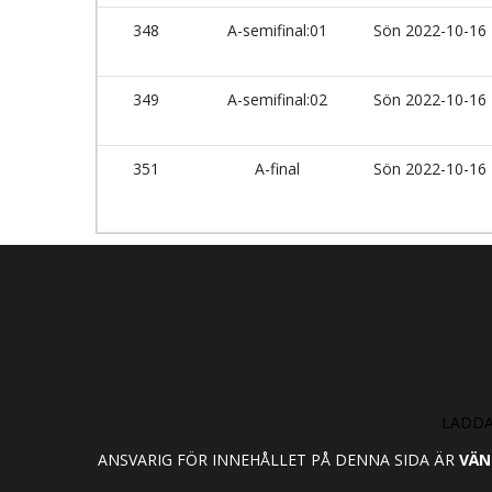
348
A-semifinal:01
Sön 2022-10-16
349
A-semifinal:02
Sön 2022-10-16
351
A-final
Sön 2022-10-16
LADDA
ANSVARIG FÖR INNEHÅLLET PÅ DENNA SIDA ÄR
VÄN