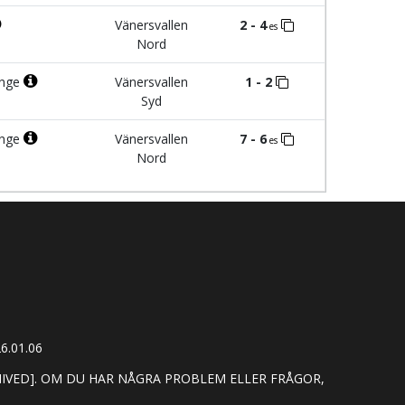
Vänersvallen
2 - 4
es
Nord
ange
Vänersvallen
1 - 2
Syd
ange
Vänersvallen
7 - 6
es
Nord
6.01.06
HIVED]. OM DU HAR NÅGRA PROBLEM ELLER FRÅGOR,