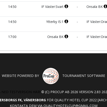
14:50
IF Väster:Svart
-
Onsala BK
14:50
Ytterby IS:1
-
IF Väster:Or
17:00
Onsala BK
-
IF Väster:Or
WEBSITE POWERED BY
TOURNAMENT SOFTWARE
 NED TESTVERSION HÄR!
© (C) PROCUP AB 2026 VERSION 2.83 202
ERSBORGS FK, VÄNERSBORG
FÖR QUALITY HOTEL CUP 2022 [ARC
KONTAKTA DEM VIA
QUALITYHOTELCUP@GMAIL.COM