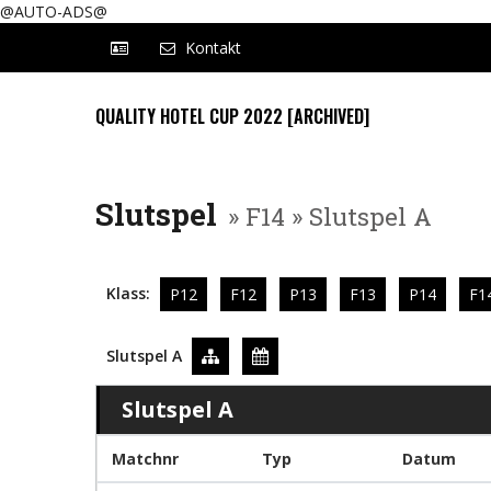
@AUTO-ADS@
Kontakt
QUALITY HOTEL CUP 2022 [ARCHIVED]
Slutspel
» F14 » Slutspel A
Klass:
P12
F12
P13
F13
P14
F1
Slutspel A
Slutspel A
Matchnr
Typ
Datum