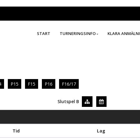
START
TURNERINGSINFO
KLARA ANMÄLN
4
P15
F15
P16
F16/17
Slutspel B
Tid
Lag