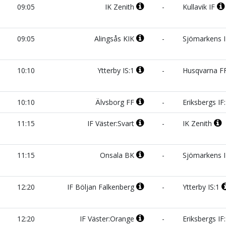
09:05
IK Zenith
-
Kullavik IF
09:05
Alingsås KIK
-
Sjömarkens I
10:10
Ytterby IS:1
-
Husqvarna F
10:10
Älvsborg FF
-
Eriksbergs IF
11:15
IF Väster:Svart
-
IK Zenith
11:15
Onsala BK
-
Sjömarkens I
12:20
IF Böljan Falkenberg
-
Ytterby IS:1
12:20
IF Väster:Orange
-
Eriksbergs IF