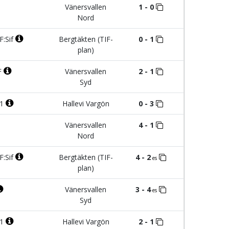
Vänersvallen
1 - 0
Nord
F:Sif
Bergtäkten (TIF-
0 - 1
plan)
F
Vänersvallen
2 - 1
Syd
:1
Hallevi Vargön
0 - 3
Vänersvallen
4 - 1
Nord
F:Sif
Bergtäkten (TIF-
4 - 2
es
plan)
Vänersvallen
3 - 4
es
Syd
:1
Hallevi Vargön
2 - 1