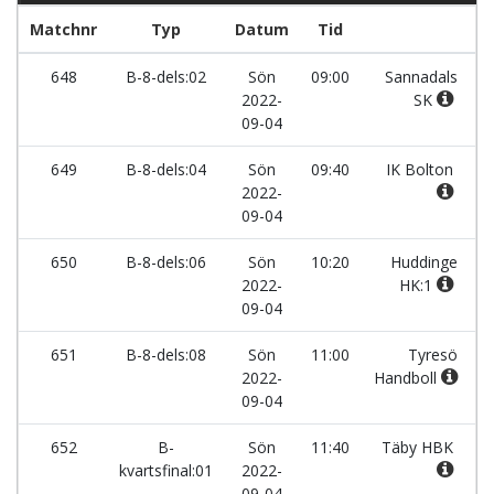
Matchnr
Typ
Datum
Tid
L
648
B-8-dels:02
Sön
09:00
Sannadals
2022-
SK
09-04
649
B-8-dels:04
Sön
09:40
IK Bolton
2022-
09-04
650
B-8-dels:06
Sön
10:20
Huddinge
2022-
HK:1
09-04
651
B-8-dels:08
Sön
11:00
Tyresö
2022-
Handboll
09-04
652
B-
Sön
11:40
Täby HBK
kvartsfinal:01
2022-
09-04