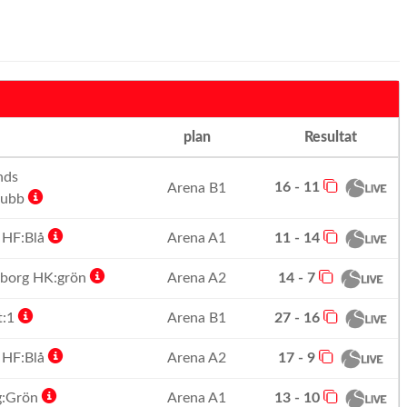
plan
Resultat
nds
16 - 11
Arena B1
lubb
 HF:Blå
Arena A1
11 - 14
borg HK:grön
Arena A2
14 - 7
t:1
Arena B1
27 - 16
 HF:Blå
Arena A2
17 - 9
g:Grön
Arena A1
13 - 10