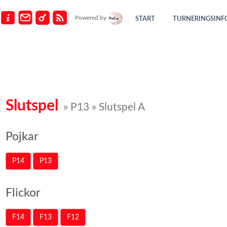
Powered by
START
TURNERINGSINF
Slutspel
» P13 » Slutspel A
Pojkar
P14
P13
Flickor
F14
F13
F12