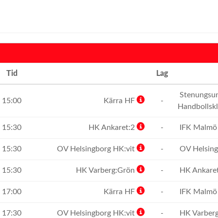
Tid
Lag
Stenungsu
15:00
Kärra HF
-
Handbollsk
15:30
HK Ankaret:2
-
IFK Malmö
15:30
OV Helsingborg HK:vit
-
OV Helsing
15:30
HK Varberg:Grön
-
HK Ankare
17:00
Kärra HF
-
IFK Malmö
17:30
OV Helsingborg HK:vit
-
HK Varber