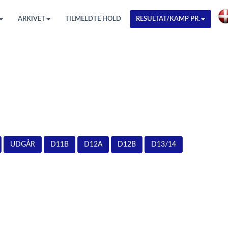
ARKIVET
TILMELDTE HOLD
RESULTAT/KAMP PR.
UDGÅR
D11B
D12A
D12B
D13/14