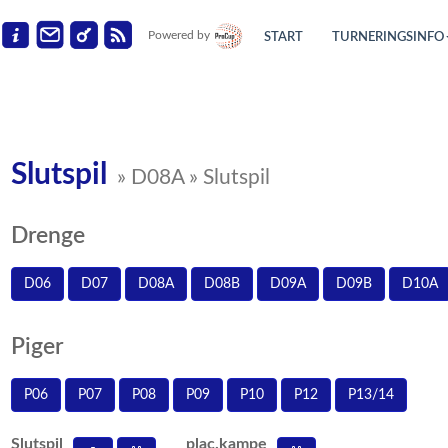
Powered by
START
TURNERINGSINFO
Slutspil
» D08A » Slutspil
Drenge
D06
D07
D08A
D08B
D09A
D09B
D10A
Piger
P06
P07
P08
P09
P10
P12
P13/14
Slutspil
plac.kampe