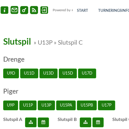
Powered by
START
TURNERINGSINF
Slutspil
» U13P » Slutspil C
Drenge
U9D
U11D
U13D
U15D
U17D
Piger
U9P
U11P
U13P
U15PA
U15PB
U17P
Slutspil A
Slutspil B
Slutspil