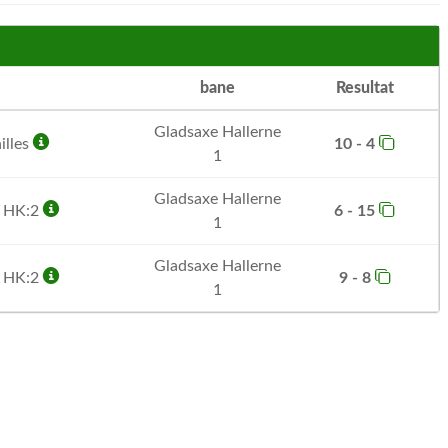
bane
Resultat
Gladsaxe Hallerne
illes
10 - 4
1
Gladsaxe Hallerne
d HK:2
6 - 15
1
Gladsaxe Hallerne
d HK:2
9 - 8
1