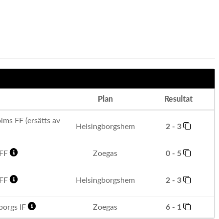
Plan
Resultat
ms FF (ersätts av
Helsingborgshem
2 - 3
 FF
Zoegas
0 - 5
 FF
Helsingborgshem
2 - 3
borgs IF
Zoegas
6 - 1