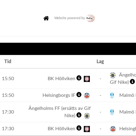
Website powered by
Tid
Lag
Ängelhol
15:50
BK Höllviken
-
Gif Nike)
15:50
Helsingborgs IF
-
Malmö
Ängelholms FF (ersätts av Gif
17:30
-
Malmö
Nike)
17:30
BK Höllviken
-
Helsing