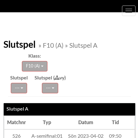
Togg
navi
Slutspel
» F10 (A) » Slutspel A
Klass:
F10 (A)
Slutspel
Slutspel (
vy)
---
---
Slutspel A
Matchnr
Typ
Datum
Tid
526
A-semifinal:01
Sön 2023-04-02
09:50