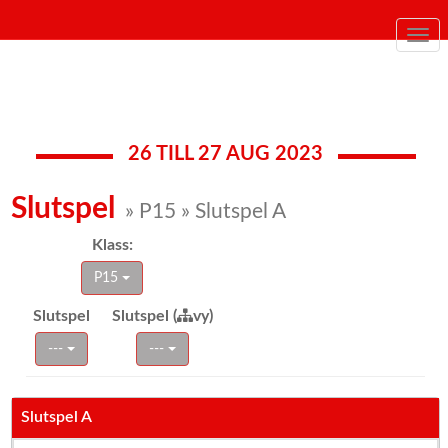
Togg
navi
26 TILL 27 AUG 2023
Slutspel
» P15 » Slutspel A
Klass:
P15
Slutspel
Slutspel (
vy)
---
---
Slutspel A