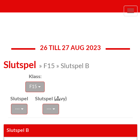
Togg
navi
26 TILL 27 AUG 2023
Slutspel
» F15 » Slutspel B
Klass:
F15
Slutspel
Slutspel (
vy)
---
---
Slutspel B