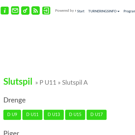
Powered by
Start
TURNERINGSINFO
Progra
Slutspil
» P U11 » Slutspil A
Drenge
D U9
D U11
D U13
D U15
D U17
Piger