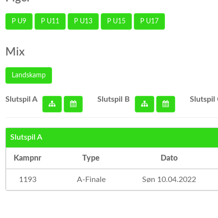
P U9
P U11
P U13
P U15
P U17
Mix
Landskamp
Slutspil A
Slutspil B
Slutspil
Slutspil A
Kampnr
Type
Dato
1193
A-Finale
Søn 10.04.2022