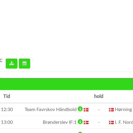
 C
Tid
hold
12:30
Team Favrskov Håndbold
-
Hørning
13:00
Brønderslev IF:1
-
I. F. No