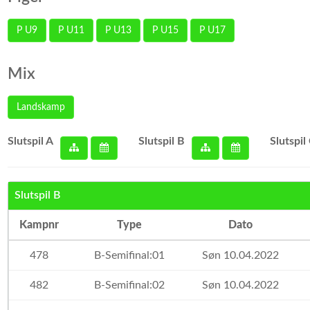
P U9
P U11
P U13
P U15
P U17
Mix
Landskamp
Slutspil A
Slutspil B
Slutspil
Slutspil B
Kampnr
Type
Dato
478
B-Semifinal:01
Søn 10.04.2022
482
B-Semifinal:02
Søn 10.04.2022