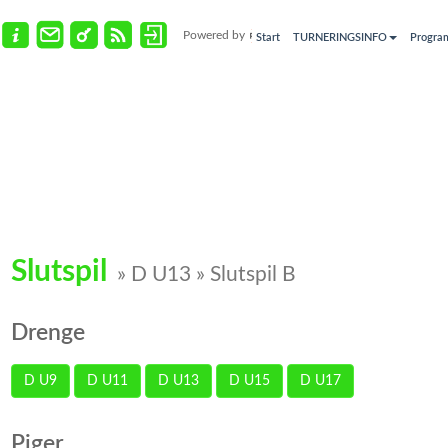
Powered by
Start
TURNERINGSINFO
Progra
Slutspil
» D U13 » Slutspil B
Drenge
D U9
D U11
D U13
D U15
D U17
Piger