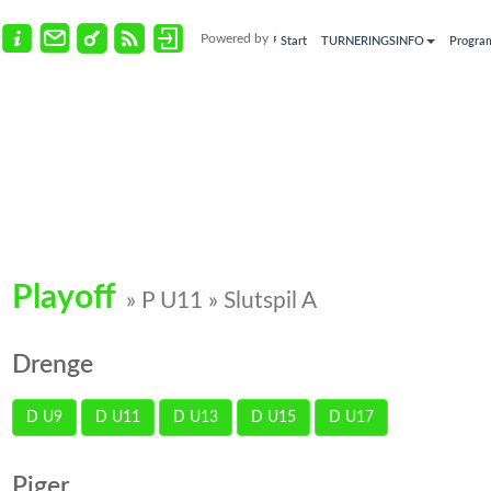
Powered by
Start
TURNERINGSINFO
Progra
Playoff
» P U11 » Slutspil A
Drenge
D U9
D U11
D U13
D U15
D U17
Piger