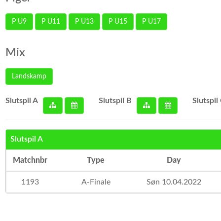
P U9
P U11
P U13
P U15
P U17
Mix
Landskamp
Slutspil A
Slutspil B
Slutspil
Slutspil A
Matchnbr
Type
Day
1193
A-Finale
Søn 10.04.2022