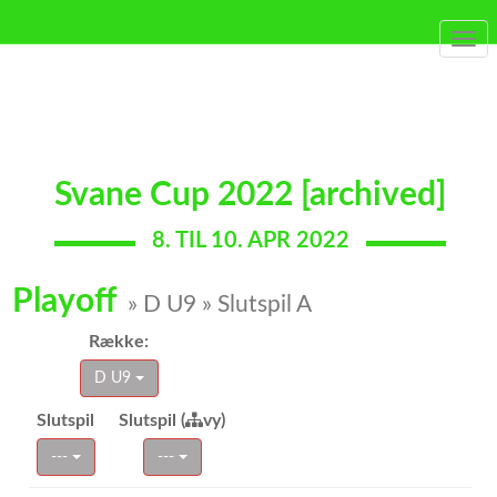
Togg
navi
Svane Cup 2022 [archived]
8. TIL 10. APR 2022
Playoff
» D U9 » Slutspil A
Række:
D U9
Slutspil
Slutspil (
vy)
---
---