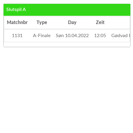
Slutspil A
Matchnbr
Type
Day
Zeit
1131
A-Finale
Søn 10.04.2022
12:05
Gødvad H