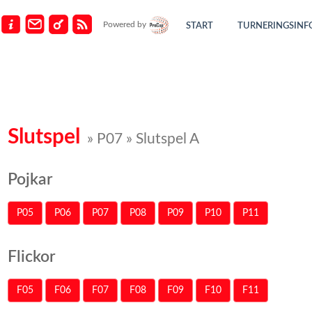
Powered by
START
TURNERINGSINF
Slutspel
» P07 » Slutspel A
Pojkar
P05
P06
P07
P08
P09
P10
P11
Flickor
F05
F06
F07
F08
F09
F10
F11