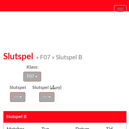
Togg
navi
Slutspel
» F07 » Slutspel B
Klass:
F07
Slutspel
Slutspel (
vy)
---
---
Slutspel B