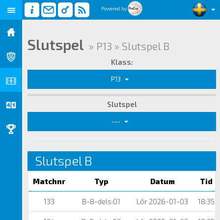
Powered by
Slutspel
» P13 » Slutspel B
Klass:
P13
Slutspel
---
Slutspel B
Matchnr
Typ
Datum
Tid
133
B-8-dels:01
Lör 2026-01-03
18:35