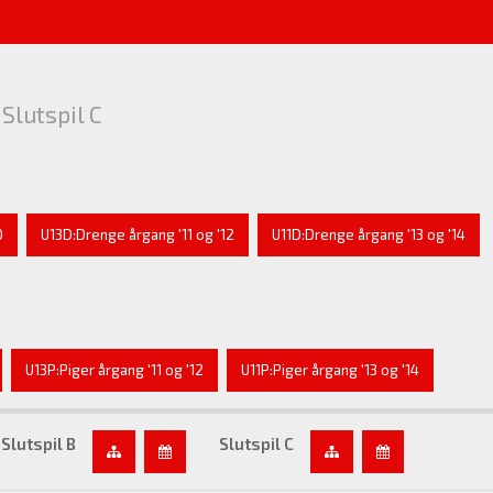
 Slutspil C
0
U13D:Drenge årgang '11 og '12
U11D:Drenge årgang '13 og '14
U13P:Piger årgang '11 og '12
U11P:Piger årgang '13 og '14
Slutspil B
Slutspil C