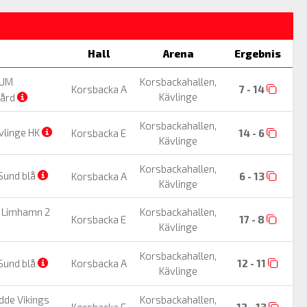
Hall
Arena
Ergebnis
UM
Korsbackahallen,
Korsbacka A
7 - 14
Kävlinge
gård
Korsbackahallen,
vlinge HK
Korsbacka E
14 - 6
Kävlinge
Korsbackahallen,
Sund blå
Korsbacka A
6 - 13
Kävlinge
 Limhamn 2
Korsbackahallen,
Korsbacka E
17 - 8
Kävlinge
Korsbackahallen,
Sund blå
Korsbacka A
12 - 11
Kävlinge
dde Vikings
Korsbackahallen,
Korsbacka E
12 - 13