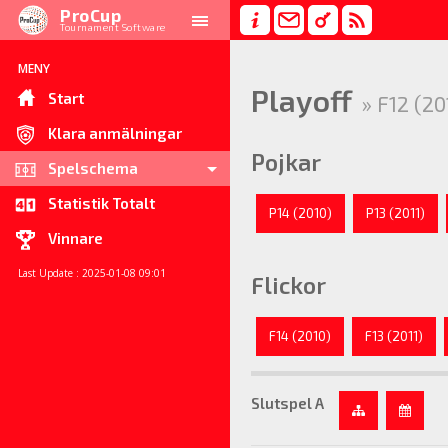
ProCup
Tournament Software
MENY
Playoff
Start
» F12 (20
Klara anmälningar
Pojkar
Spelschema
Statistik Totalt
P14 (2010)
P13 (2011)
Vinnare
Last Update : 2025-01-08 09:01
Flickor
F14 (2010)
F13 (2011)
Slutspel A