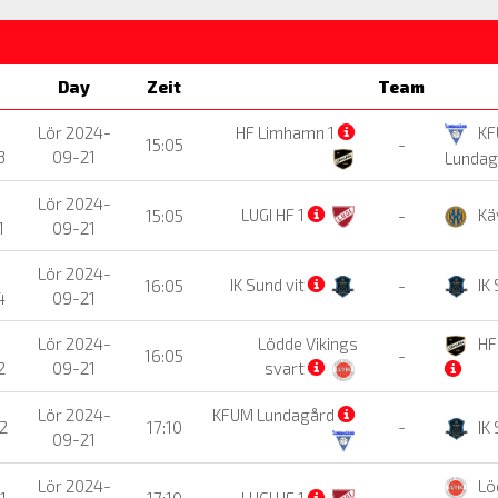
Day
Zeit
Team
Lör 2024-
HF Limhamn 1
KF
15:05
-
3
09-21
Lunda
Lör 2024-
LUGI HF 1
Kä
15:05
-
1
09-21
Lör 2024-
IK Sund vit
IK 
16:05
-
4
09-21
Lör 2024-
Lödde Vikings
HF
16:05
-
2
09-21
svart
Lör 2024-
KFUM Lundagård
02
17:10
-
IK 
09-21
Lör 2024-
Lö
1
17:10
LUGI HF 1
-