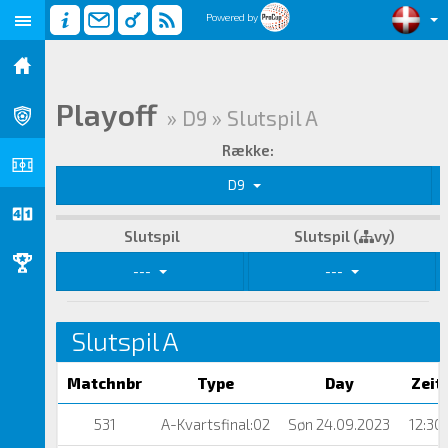
Powered by
Playoff
» D9 » Slutspil A
Række:
D9
Slutspil
Slutspil (
vy)
---
---
Slutspil A
Matchnbr
Type
Day
Zeit
531
A-Kvartsfinal:02
Søn 24.09.2023
12:30