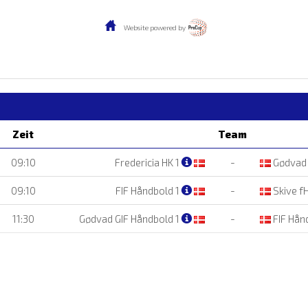
Website powered by
Zeit
Team
09:10
Fredericia HK 1
-
Gødvad 
09:10
FIF Håndbold 1
-
Skive f
11:30
Gødvad GIF Håndbold 1
-
FIF Hån