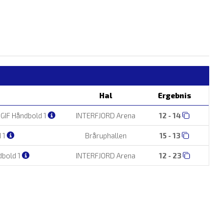
Hal
Ergebnis
GIF Håndbold 1
INTERFJORD Arena
12 - 14
H 1
Bråruphallen
15 - 13
dbold 1
INTERFJORD Arena
12 - 23