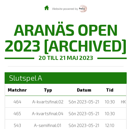
Website powered by
ARANÄS OPEN
2023 [ARCHIVED]
20 TILL 21 MAJ 2023
Slutspel A
Matchnr
Typ
Datum
Tid
464
A-kvartsfinal:02
Sön 2023-05-21
10:30
HK A
465
A-kvartsfinal:04
Sön 2023-05-21
10:30
543
A-semifinal:01
Sön 2023-05-21
12:10