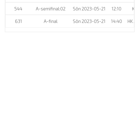
544
A-semifinal:02
Sön 2023-05-21
12:10
Kä
631
A-final
Sön 2023-05-21
14:40
HK A