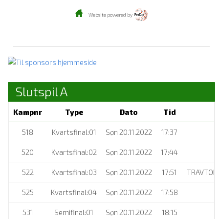
Website powered by
Slutspil A
Kampnr
Type
Dato
Tid
518
Kvartsfinal:01
Søn 20.11.2022
17:37
520
Kvartsfinal:02
Søn 20.11.2022
17:44
522
Kvartsfinal:03
Søn 20.11.2022
17:51
TRAVTORB
525
Kvartsfinal:04
Søn 20.11.2022
17:58
531
Semifinal:01
Søn 20.11.2022
18:15