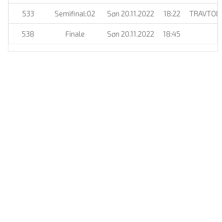
533
Semifinal:02
Søn 20.11.2022
18:22
TRAVTORB
538
Finale
Søn 20.11.2022
18:45