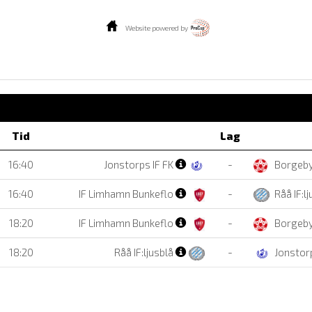
Website powered by
Tid
Lag
16:40
Jonstorps IF FK
-
Borgeb
16:40
IF Limhamn Bunkeflo
-
Råå IF:l
18:20
IF Limhamn Bunkeflo
-
Borgeb
18:20
Råå IF:ljusblå
-
Jonstorp