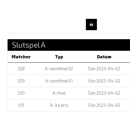
Slutspel A
Matchnr
Typ
Datum
328
A-semifinal:02
Sön 2023-04-02
329
A-semifinal:01
Sön 2023-04-02
330
A-final
Sön 2023-04-02
331
A-3.e pris
Sön 2023-04-02