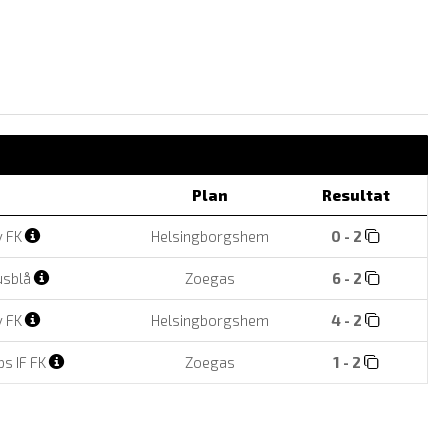
Plan
Resultat
y FK
Helsingborgshem
0 - 2
jusblå
Zoegas
6 - 2
y FK
Helsingborgshem
4 - 2
s IF FK
Zoegas
1 - 2