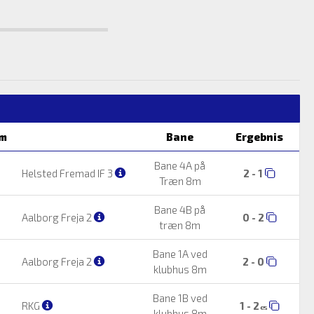
m
Bane
Ergebnis
Bane 4A på
Helsted Fremad IF 3
2 - 1
Træn 8m
Bane 4B på
Aalborg Freja 2
0 - 2
træn 8m
Bane 1A ved
Aalborg Freja 2
2 - 0
klubhus 8m
Bane 1B ved
RKG
1 - 2
es
klubhus 8m