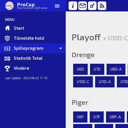
ProCup
Tournament Software
MENU
Start
Playoff
» U10D-C 
Tilmeldte hold
Spilleprogram
Drenge
Statistik Total
Vindere
U6D
U7D
U8D-A
Last Update : 2022-08-22 11:10
U10D-C
U11D-A
U11
Piger
U6P
U7P
U8P-A