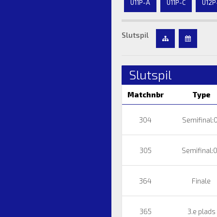
U11P-A
U11P-C
U12P
Slutspil
Slutspil
Matchnbr
Type
304
Semifinal:
305
Semifinal:
364
Finale
365
3.e plads