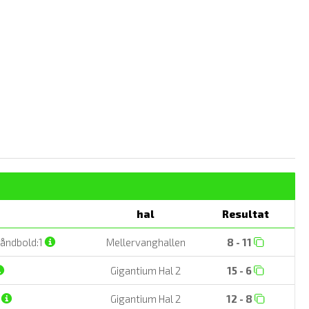
hal
Resultat
åndbold:1
Mellervanghallen
8 - 11
Gigantium Hal 2
15 - 6
f
Gigantium Hal 2
12 - 8