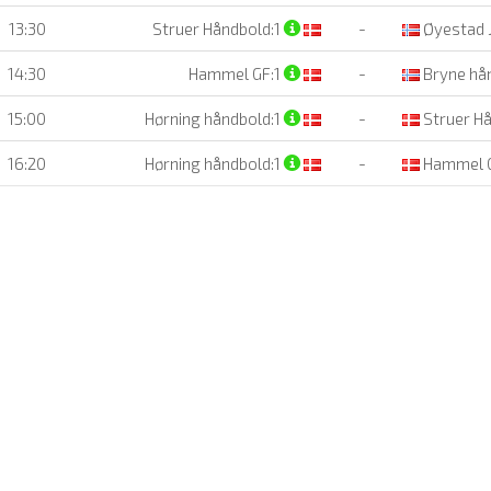
13:30
Struer Håndbold:1
-
Øyestad 
14:30
Hammel GF:1
-
Bryne hån
15:00
Hørning håndbold:1
-
Struer H
16:20
Hørning håndbold:1
-
Hammel 