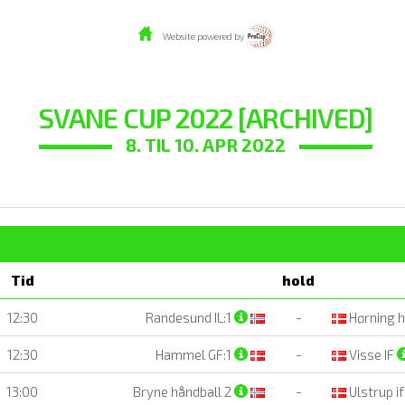
Website powered by
SVANE CUP 2022 [ARCHIVED]
8. TIL 10. APR 2022
Tid
hold
12:30
Randesund IL:1
-
Hørning h
12:30
Hammel GF:1
-
Visse IF
13:00
Bryne håndball 2
-
Ulstrup i