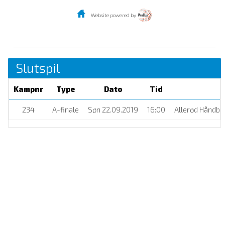
Website powered by
Slutspil
Kampnr
Type
Dato
Tid
234
A-finale
Søn 22.09.2019
16:00
Allerød Håndbo