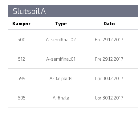
Slutspil A
Kampnr
Type
Dato
500
A-semifinal:02
Fre 29.12.2017
512
A-semifinal:01
Fre 29.12.2017
599
A-3.e plads
Lør 30.12.2017
605
A-finale
Lør 30.12.2017