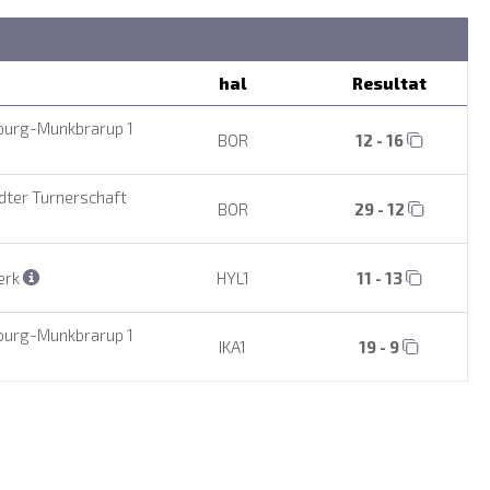
hal
Resultat
burg-Munkbrarup 1
BOR
12 - 16
ter Turnerschaft
BOR
29 - 12
erk
HYL1
11 - 13
burg-Munkbrarup 1
IKA1
19 - 9