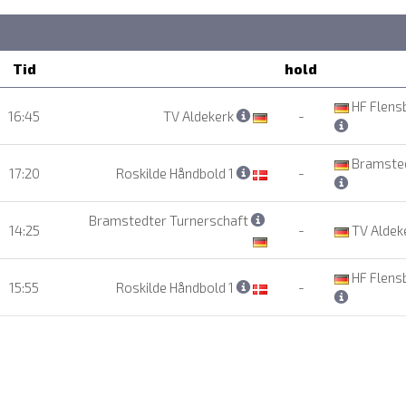
Tid
hold
HF Flens
16:45
TV Aldekerk
-
Bramsted
17:20
Roskilde Håndbold 1
-
Bramstedter Turnerschaft
14:25
-
TV Aldek
HF Flens
15:55
Roskilde Håndbold 1
-