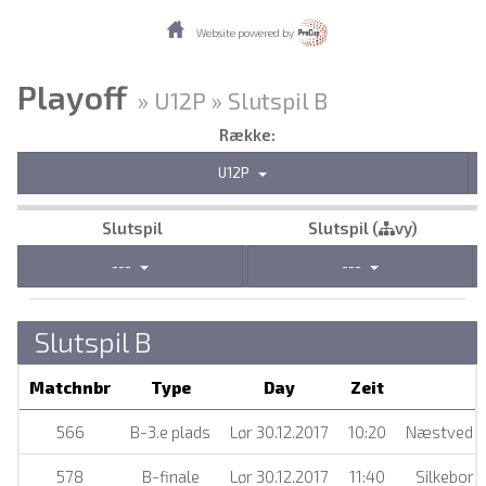
Website powered by
Playoff
» U12P » Slutspil B
Række:
U12P
Slutspil
Slutspil (
vy)
---
---
Slutspil B
Matchnbr
Type
Day
Zeit
566
B-3.e plads
Lør 30.12.2017
10:20
Næstved H
578
B-finale
Lør 30.12.2017
11:40
Silkebor