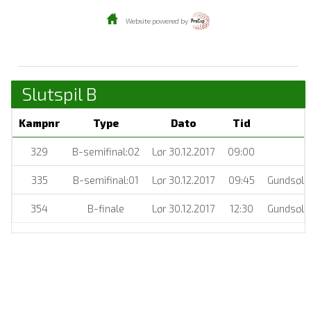
Website powered by
Slutspil B
Kampnr
Type
Dato
Tid
329
B-semifinal:02
Lør 30.12.2017
09:00
335
B-semifinal:01
Lør 30.12.2017
09:45
Gundsølil
354
B-finale
Lør 30.12.2017
12:30
Gundsølil