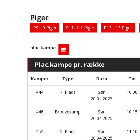
Piger
P9:U9 Piger
P11:U11 Piger
P13:U13 Piger
plac.kampe
Plac.kampe pr. række
Kampnr
Type
Dato
Tid
444
7. Plads
Søn
10:00
20.04.2025
446
Bronzekamp
Søn
10:15
20.04.2025
452
5. Plads
Søn
11:10
20.04.2025