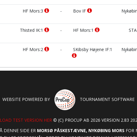
HF Mors:3
-
Bov IF
Nykøbin
Thisted IK:1
-
HF Mors:1
STA
HF Mors:2
-
SKibsby Højene IF:1
Nykøbin
WEBSITE POWERED BY
TOURNAMENT SOFTWARE
OAD TEST VERSION HER
© (C) PROCUP AB 2026 VERSION 2.83 202
Å DENNE SIDE ER
MORSØ PÅSKESTÆVNE, NYKØBING MORS
FOR M