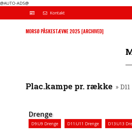
@AUTO-ADS@
Kontakt
MORSØ PÅSKESTÆVNE 2025 [ARCHIVED]
M
Plac.kampe pr. række
» D11
Drenge
D9:U9 Drenge
D11:U11 Drenge
D13:U13 Dr