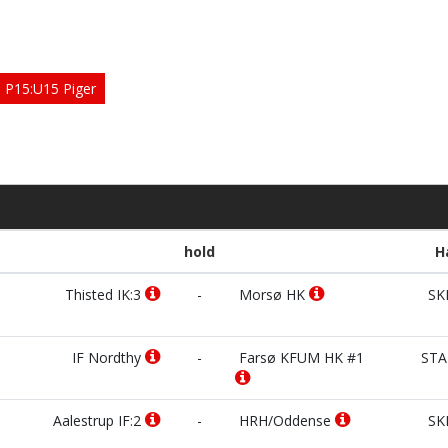
P15:U15 Piger
hold
H
Thisted IK:3
-
Morsø HK
SK
IF Nordthy
-
Farsø KFUM HK #1
STA
Aalestrup IF:2
-
HRH/Oddense
SK