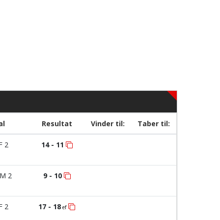
al
Resultat
Vinder til:
Taber til:
F 2
14 - 11
M 2
9 - 10
F 2
17 - 18
ef