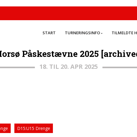
START
TURNERINGSINFO
TILMELDTE 
orsø Påskestævne 2025 [archive
18. TIL 20. APR 2025
enge
D15:U15 Drenge