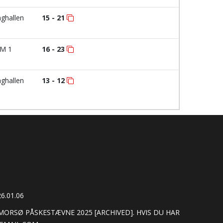
ghallen
15 - 21
M 1
16 - 23
ghallen
13 - 12
6.01.06
ORSØ PÅSKESTÆVNE 2025 [ARCHIVED]. HVIS DU HAR