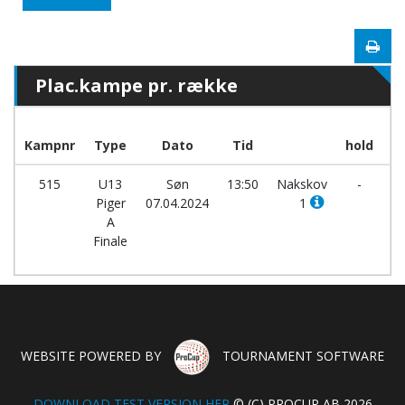
Plac.kampe pr. række
Kampnr
Type
Dato
Tid
hold
515
U13
Søn
13:50
Nakskov
-
G
Piger
07.04.2024
1
Hå
A
2
Finale
WEBSITE POWERED BY
TOURNAMENT SOFTWARE
DOWNLOAD TEST VERSION HER
© (C) PROCUP AB 2026