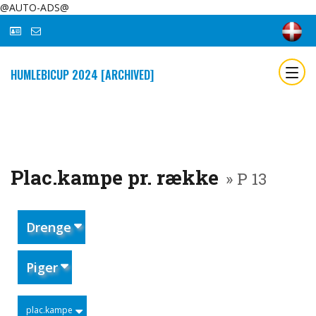
@AUTO-ADS@
HUMLEBICUP 2024 [ARCHIVED]
Plac.kampe pr. række
» P 13
Drenge
Piger
plac.kampe