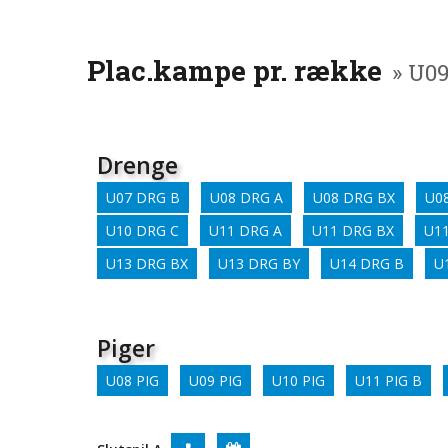
Plac.kampe pr. række
» U0
Drenge
U07 DRG B
U08 DRG A
U08 DRG BX
U0
U10 DRG C
U11 DRG A
U11 DRG BX
U1
U13 DRG BX
U13 DRG BY
U14 DRG B
U
Piger
U08 PIG
U09 PIG
U10 PIG
U11 PIG B