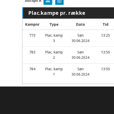
Slutspil A
Plac.kampe pr. række
Kampnr
Type
Dato
Tid
773
Plac. kamp
Søn
13:25
3
30.06.2024
783
Plac. kamp
Søn
13:50
2
30.06.2024
784
Plac. kamp
Søn
13:50
1
30.06.2024