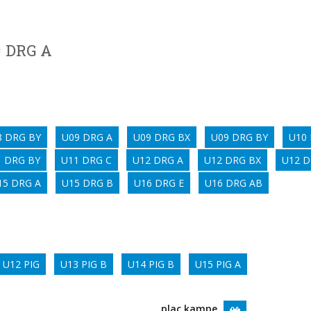
9 DRG A
8 DRG BY
U09 DRG A
U09 DRG BX
U09 DRG BY
U10
1 DRG BY
U11 DRG C
U12 DRG A
U12 DRG BX
U12 D
15 DRG A
U15 DRG B
U16 DRG E
U16 DRG AB
U12 PIG
U13 PIG B
U14 PIG B
U15 PIG A
plac.kampe