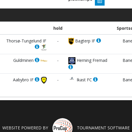
hold
Sports
Thorsø-Tungelund IF
-
Bagterp IF
Bane
Guldminen
-
Herning Fremad
Bane
Aabybro IF
-
Ikast FC
Bane
WEBSITE POWERED BY
TOURNAMENT SOFTWARE