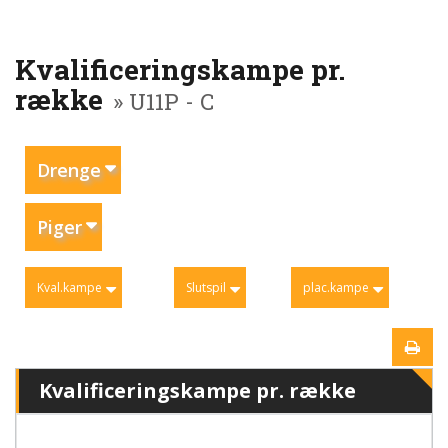
Kvalificeringskampe pr.
række
» U11P - C
Drenge
Piger
Kval.kampe
Slutspil
plac.kampe
Kvalificeringskampe pr. række