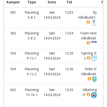
Kampnr
Type
Dato
Tid
ho
581
Placering
Søn
12:03
Ry
-
5-8 1
14.04.2024
Håndbold:C
582
Placering
Søn
12:04
Team Vest
-
5-8 2
14.04.2024
Håndbold
593
Placering
Søn
12:29
Tjørring IF
-
9-12 1
14.04.2024
2
594
Placering
Søn
12:30
Holte IF
-
9-12 2
14.04.2024
Håndbold
602
Placering
Søn
12:55
Silkeborg
-
13-16 1
14.04.2024
IF