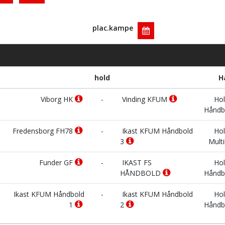
plac.kampe
hold
H
Viborg HK
-
Vinding KFUM
Hol
Håndb
Fredensborg FH78
-
Ikast KFUM Håndbold
Hol
3
Multi
Funder GF
-
IKAST FS
Hol
HÅNDBOLD
Håndb
Ikast KFUM Håndbold
-
Ikast KFUM Håndbold
Hol
1
2
Håndb