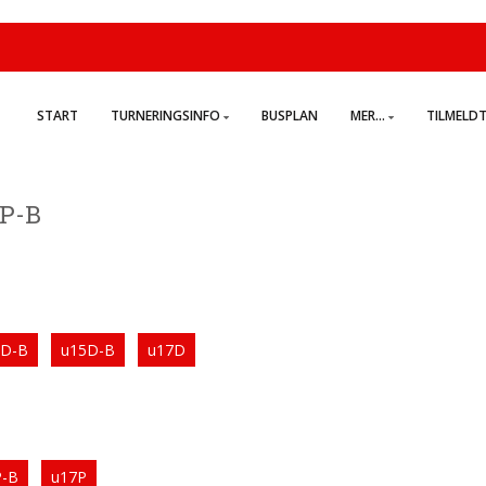
START
TURNERINGSINFO
BUSPLAN
MER...
TILMELD
9P-B
3D-B
u15D-B
u17D
P-B
u17P