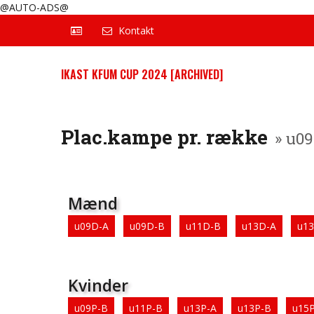
@AUTO-ADS@
Kontakt
IKAST KFUM CUP 2024 [ARCHIVED]
Plac.kampe pr. række
» u0
Mænd
u09D-A
u09D-B
u11D-B
u13D-A
u1
Kvinder
u09P-B
u11P-B
u13P-A
u13P-B
u15