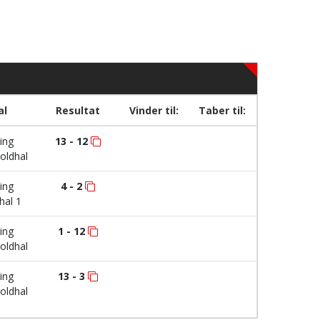
al
Resultat
Vinder til:
Taber til:
ing
13 - 12
oldhal
ing
4 - 2
hal 1
ing
1 - 12
oldhal
ing
13 - 3
oldhal