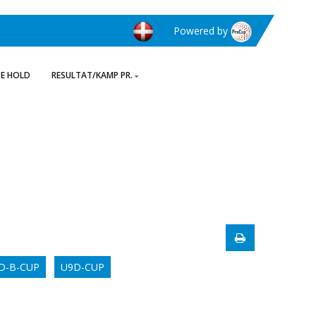
Powered by
TE HOLD
RESULTAT/KAMP PR.
D-B-CUP
U9D-CUP