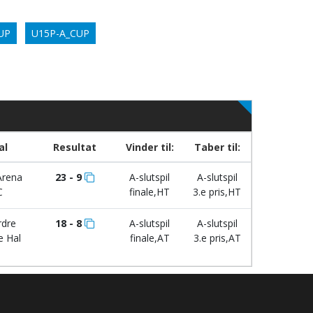
UP
U15P-A_CUP
al
Resultat
Vinder til:
Taber til:
Arena
23 - 9
A-slutspil
A-slutspil
C
finale,HT
3.e pris,HT
dre
18 - 8
A-slutspil
A-slutspil
e Hal
finale,AT
3.e pris,AT