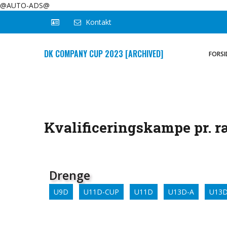
@AUTO-ADS@
Kontakt
DK COMPANY CUP 2023 [ARCHIVED]
FORSI
Kvalificeringskampe pr. 
Drenge
U9D
U11D-CUP
U11D
U13D-A
U13D