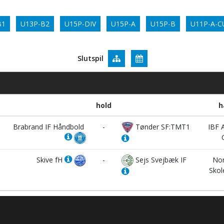
B1
U13P-B2
U15P-DIV
U15P-A
U15P-B
U11P-A-C
Slutspil
hold
h
Brabrand IF Håndbold
-
Tønder SF:TMT1
IBF 
Skive fH
-
Sejs Svejbæk IF
Nor
Skol