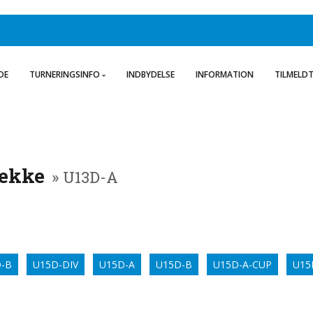
DE
TURNERINGSINFO
INDBYDELSE
INFORMATION
TILMELD
række
» U13D-A
-B
U15D-DIV
U15D-A
U15D-B
U15D-A-CUP
U15