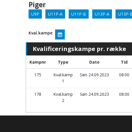
Piger
U9P
U11P-A
U11P-B
U13P-A
U13P-
Kval.kampe
Kvalificeringskampe pr. række
Kampnr
Type
Dato
Tid
175
Kval.kamp
Søn 24.09.2023
08:00
1
178
Kval.kamp
Søn 24.09.2023
08:00
2