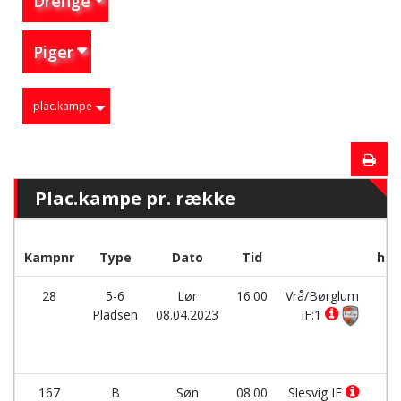
Drenge
Piger
plac.kampe
Plac.kampe pr. række
Kampnr
Type
Dato
Tid
hol
28
5-6
Lør
16:00
Vrå/Børglum
-
Pladsen
08.04.2023
IF:1
167
B
Søn
08:00
Slesvig IF
-