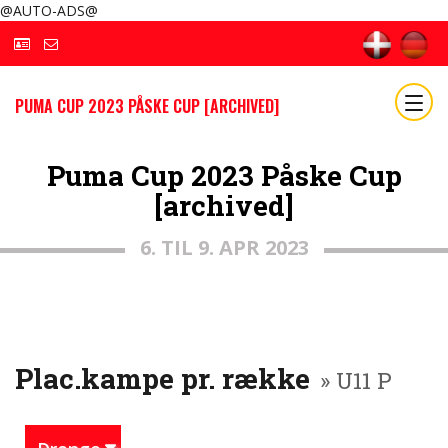
@AUTO-ADS@
PUMA CUP 2023 PÅSKE CUP [ARCHIVED]
Puma Cup 2023 Påske Cup
[archived]
6. TIL 9. APR 2023
Plac.kampe pr. række
» U11 P