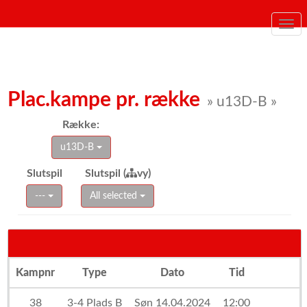
Togg
navi
Plac.kampe pr. række
» u13D-B »
Række:
u13D-B
Slutspil
Slutspil (
vy)
---
All selected
Kampnr
Type
Dato
Tid
38
3-4 Plads B
Søn 14.04.2024
12:00