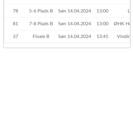
78
5-6 Plads B
Søn 14.04.2024
13:00
Ly
81
7-8 Plads B
Søn 14.04.2024
13:00
ØHK Hed
37
Finale B
Søn 14.04.2024
13:45
Vindin