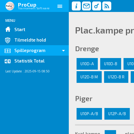
ProCup
Tournament Software
MENU
Plac.kampe pr
Start
Tilmeldte hold
Drenge
Spilleprogram
Statistik Total
U10D-A
U10D-B
U10
Last Update : 2025-09-15 08:50
U12D-B M
U12D-B R
Piger
U10P-A/B
U12P-A/B
Kval.kampe
pla