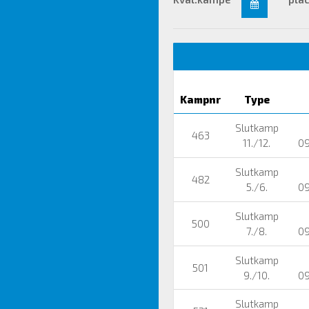
Kampnr
Type
Slutkamp
463
11./12.
09
Slutkamp
482
5./6.
09
Slutkamp
500
7./8.
09
Slutkamp
501
9./10.
09
Slutkamp