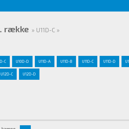
. række
» U11D-C »
D-C
U10D-D
U11D-A
U11D-B
U11D-C
U11D-D
U
U12D-C
U12D-D
c.kampe