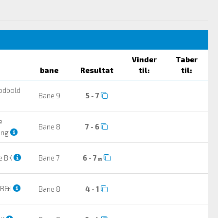
Vinder
Taber
bane
Resultat
til:
til:
odbold
Bane 9
5 - 7
e
Bane 8
7 - 6
ing
e BK
Bane 7
6 - 7
es
 B&I
Bane 8
4 - 1