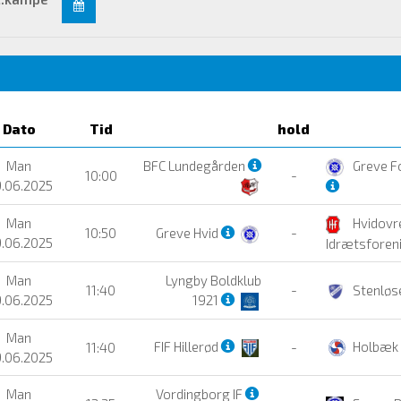
Dato
Tid
hold
Man
BFC Lundegården
Greve F
10:00
-
.06.2025
Man
Hvidovr
10:50
Greve Hvid
-
.06.2025
Idrætsforen
Man
Lyngby Boldklub
11:40
-
Stenløs
.06.2025
1921
Man
FIF Hillerød
Holbæk
11:40
-
.06.2025
Man
Vordingborg IF